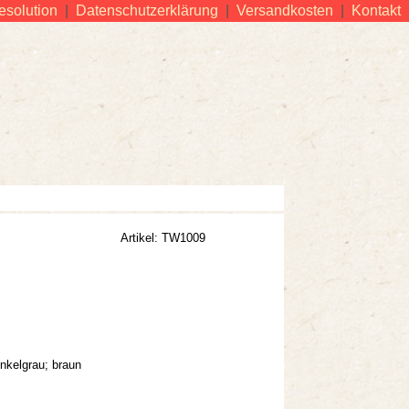
esolution
|
Datenschutzerklärung
|
Versandkosten
|
Kontakt
Artikel: TW1009
unkelgrau; braun