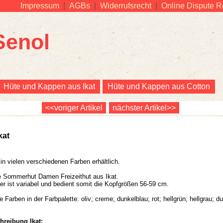
Impressum
|
AGBs
|
Widerrufsrecht
|
Online Dispute R
Senol
Hüte und Kappen aus Ikat
Hüte und Kappen aus Cotton
<<voriger Artikel
nächster Artikel>>
Ikat
t in vielen verschiedenen Farben erhältlich.
he Sommerhut Damen Freizeithut aus Ikat.
er ist variabel und bedient somit die Kopfgrößen 56-59 cm.
e Farben in der Farbpalette: oliv; creme; dunkelblau; rot; hellgrün; hellgrau; d
hreibung Ikat: