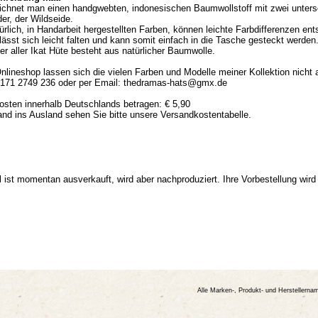
eichnet man einen handgwebten, indonesischen Baumwollstoff mit zwei unters
er, der Wildseide.
ürlich, in Handarbeit hergestellten Farben, können leichte Farbdifferenzen ent
lässt sich leicht falten und kann somit einfach in die Tasche gesteckt werden
er aller Ikat Hüte besteht aus natürlicher Baumwolle.
lineshop lassen sich die vielen Farben und Modelle meiner Kollektion nicht al
 0171 2749 236 oder per Email: thedramas-hats@gmx.de
osten innerhalb Deutschlands betragen: € 5,90
and ins Ausland sehen Sie bitte unsere Versandkostentabelle.
el ist momentan ausverkauft, wird aber nachproduziert. Ihre Vorbestellung wird
Alle Marken-, Produkt- und Herstellern