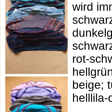
wird im
schwarz
dunkelg
schwarz
rot-schw
hellgrü
beige; 
helllila