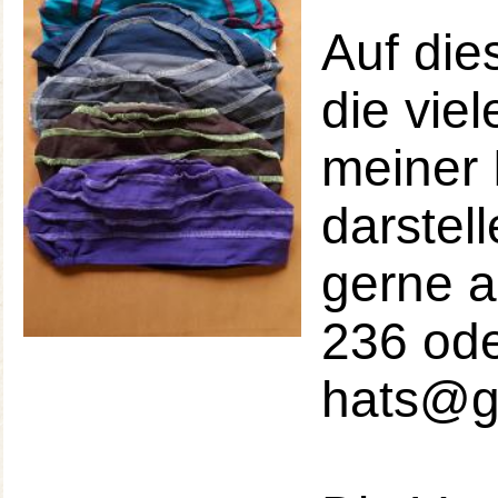
Auf die
die vie
meiner K
darstel
gerne a
236 ode
hats@g