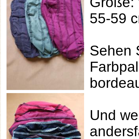
Größe: 
55-59 
Sehen S
Farbpal
bordea
Und wei
andersf