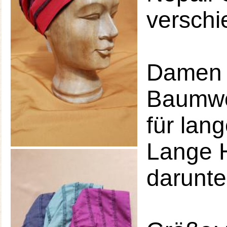
verschi
Damen 
Baumwol
für lan
Lange H
darunte